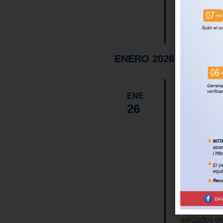
FIND OUT
ENERO 2026
26
En
ENE
26
31 AÑOS 
BASE D
CALLE 
AVENID
QUITO
,
Este 26 de 
fue día y la
soldados de