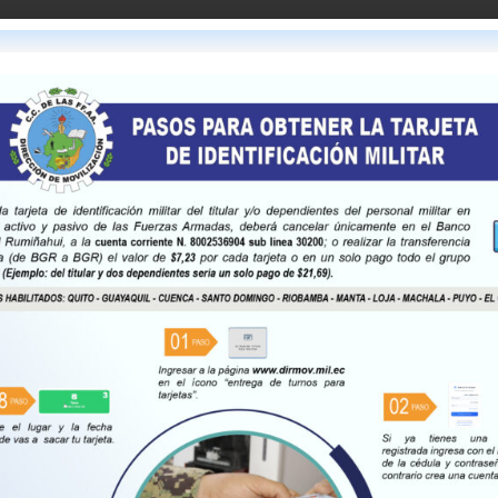
io
2026
ADO IMPORTANTE
E MOVILIZACIÓN CENTRAL,
PEDRO BRICEÑO N11-230 Y
A GRAN COLOMBIA
PICHINCHA
ECUADOR
 la tarjeta de identificación militar del
dependientes del personal militar en
tivo y pasivo de las Fuerzas Armadas,
 trabajadores públicos y reservistas,