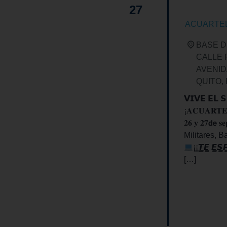
27
ACUARTEL
BASE D
CALLE 
AVENID
QUITO
,
𝗩𝗜𝗩𝗘 𝗘𝗟 
¡𝐀𝐂𝐔𝐀𝐑𝐓
𝟐𝟔 𝐲 𝟐𝟕𝗱𝗲 
Militares, B
¡̳¡̳𝙏̳𝙀̳ 𝙀̳𝙎̳
[…]
FIND OUT