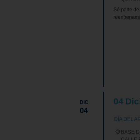
Sé parte de
reentrenam
FIND OUT
04
Dic
DIC
04
DÍA DEL A
BASE D
CALLE 