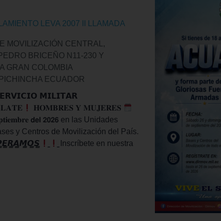
AMIENTO LEVA 2007 II LLAMADA
E MOVILIZACIÓN CENTRAL,
PEDRO BRICEÑO N11-230 Y
A GRAN COLOMBIA
PICHINCHA
ECUADOR
𝗘𝗥𝗩𝗜𝗖𝗜𝗢 𝗠𝗜𝗟𝗜𝗧𝗔𝗥
𝐋𝐀𝐓𝐄
𝐇𝐎𝐌𝐁𝐑𝐄𝐒 𝐘 𝐌𝐔𝐉𝐄𝐑𝐄𝐒
𝐞𝐩𝐭𝐢𝐞𝐦𝐛𝐫𝐞 𝗱𝗲𝗹 𝟮𝟬𝟮𝟲 en las Unidades
ases y Centros de Movilización del País.
𝙋̳𝙀̳𝙍̳𝘼̳𝙈̳𝙊̳𝙎̳
̳ Inscríbete en nuestra
 MORE