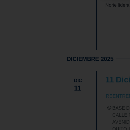
Norte lider
FIND OUT
DICIEMBRE 2025
11
Dic
DIC
11
REENTREN
BASE D
CALLE 
AVENID
QUITO
,