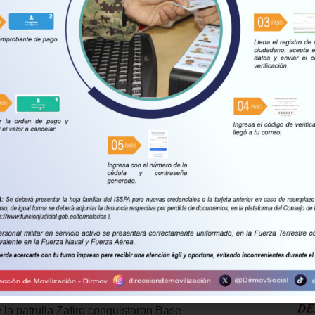
 MORE
ero
2026
DE LA GESTA DEL CENEPA
E MOVILIZACIÓN CENTRAL,
PEDRO BRICEÑO N11-230 Y
A GRAN COLOMBIA
PICHINCHA
ECUADOR
enero aproximadamente a las 17h55,
 hora en que cambió la historia, 67
 la patrulla Zafiro conquistaron Base