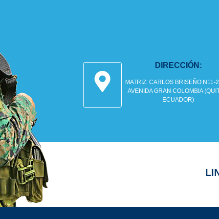
DIRECCIÓN:
MATRIZ: CARLOS BRISEÑO N11-2
AVENIDA GRAN COLOMBIA (QUI
ECUADOR)
LI